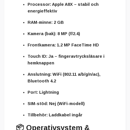
Processor:
Apple A8X – stabil och
energieffektiv
RAM-minne:
2 GB
Kamera (bak):
8 MP (f/2.4)
Frontkamera:
1.2 MP FaceTime HD
Touch ID:
Ja – fingeravtrycksläsare i
hemknappen
Anslutning:
WiFi (802.11 a/b/g/n/ac),
Bluetooth 4.2
Port:
Lightning
SIM-stöd:
Nej (WiFi-modell)
Tillbehör:
Laddkabel ingår
📦
Operativsystem &