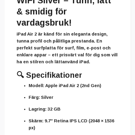
WiFi Silver – Tunn, lätt
& smidig för
vardagsbruk!
iPad Air 2 är känd för sin eleganta design,
tunna profil och pålitliga prestanda. En
perfekt surfplatta för surf, film, e-post och
enklare appar – ett prisvärt val för dig som vill
ha en stilren och lättanvänd iPad.
🔍
Specifikationer
Modell:
Apple iPad Air 2 (2nd Gen)
Färg:
Silver
Lagring:
32 GB
Skärm:
9.7″ Retina IPS LCD (2048 × 1536
px)