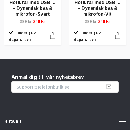
Hörlurar med USB-C
Hörlurar med USB-C
– Dynamisk bas &
– Dynamisk bas &
mikrofon-Svart
mikrofon-Vit
399 kr
249 kr
399 kr
249 kr
I lager (1-2
I lager (1-2
dagars lev.)
dagars lev.)
Anmäl dig till vår nyhetsbrev
Hitta hit