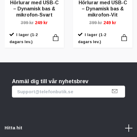
Hörlurar med USB-C
Hörlurar med USB-C
– Dynamisk bas &
– Dynamisk bas &
mikrofon-Svart
mikrofon-Vit
399 kr
249 kr
399 kr
249 kr
I lager (1-2
I lager (1-2
dagars lev.)
dagars lev.)
Anmäl dig till vår nyhetsbrev
Hitta hit