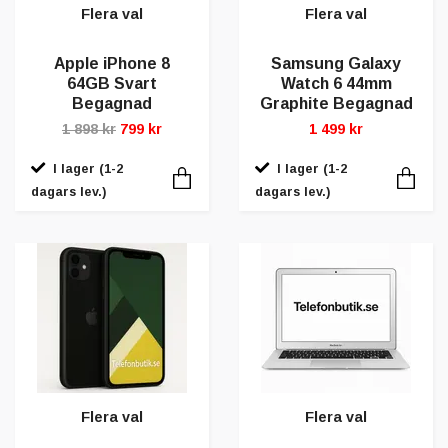
Flera val
Flera val
Apple iPhone 8
Samsung Galaxy
64GB Svart
Watch 6 44mm
Begagnad
Graphite Begagnad
1 898 kr
799 kr
1 499 kr
I lager (1-2
I lager (1-2
dagars lev.)
dagars lev.)
Flera val
Flera val