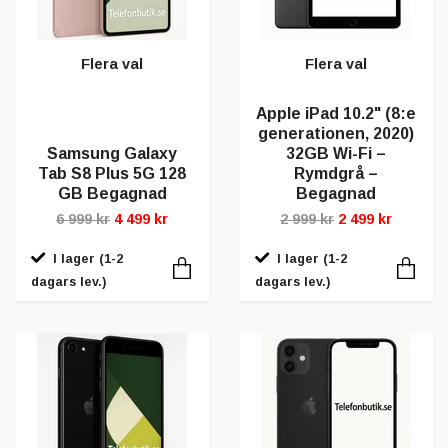
Flera val
Flera val
Apple iPad 10.2" (8:e
generationen, 2020)
Samsung Galaxy
32GB Wi-Fi –
Tab S8 Plus 5G 128
Rymdgrå –
GB Begagnad
Begagnad
6 999 kr
4 499 kr
2 999 kr
2 499 kr
I lager (1-2
I lager (1-2
dagars lev.)
dagars lev.)