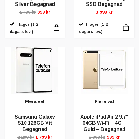
Silver Begagnad
SSD Begagnad
1 499 kr
899 kr
3 999 kr
I lager (1-2
I lager (1-2
dagars lev.)
dagars lev.)
Flera val
Flera val
Samsung Galaxy
Apple iPad Air 2 9.7"
S10 128GB Vit
64GB Wi-Fi – 4G –
Begagnad
Guld – Begagnad
2 299 kr
1 799 kr
1 999 kr
999 kr