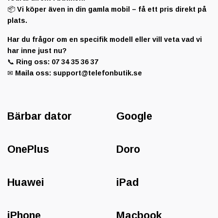
📦 Vi köper även in din gamla mobil – få ett pris direkt på
plats.
Har du frågor om en specifik modell eller vill veta vad vi
har inne just nu?
📞
Ring oss:
07 34 35 36 37
✉
Maila oss:
support@telefonbutik.se
Bärbar dator
Google
OnePlus
Doro
Huawei
iPad
iPhone
Macbook