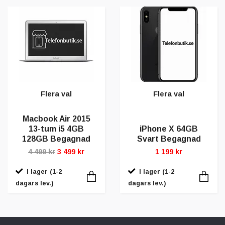
Flera val
Flera val
Macbook Air 2015
13-tum i5 4GB
iPhone X 64GB
128GB Begagnad
Svart Begagnad
4 499 kr
3 499 kr
1 199 kr
I lager (1-2
I lager (1-2
dagars lev.)
dagars lev.)