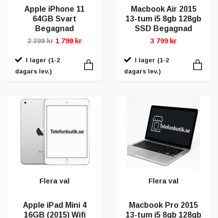
Apple iPhone 11
Macbook Air 2015
64GB Svart
13-tum i5 8gb 128gb
Begagnad
SSD Begagnad
2 399 kr
1 799 kr
3 799 kr
I lager (1-2
I lager (1-2
dagars lev.)
dagars lev.)
Flera val
Flera val
Apple iPad Mini 4
Macbook Pro 2015
16GB (2015) Wifi
13-tum i5 8gb 128gb