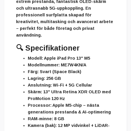
extrem prestanda, fantastisk OLED-skärm
och ultrasnabb 5G-uppkoppling. En
professionell surfplatta skapad för
kreativitet, multitasking och avancerat arbete
– perfekt för både företag och privat
användning.
🔍
Specifikationer
Modell:
Apple iPad Pro 13″ M5
Modellnummer:
ME7W4KN/A
Färg:
Svart (Space Black)
Lagring:
256 GB
Anslutning:
Wi-Fi + 5G Cellular
Skärm:
13″ Ultra Retina XDR OLED med
ProMotion 120 Hz
Processor:
Apple M5-chip – nästa
generations prestanda & AI-optimering
RAM-minne:
8 GB
Kamera (bak):
12 MP vidvinkel + LiDAR-