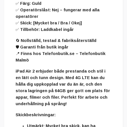
✅ Färg: Guld
✅ Operatörslåst: Nej – fungerar med alla
operatörer
✅ Skick: [Mycket bra / Bra / Okej]
✅ Tillbehör: Laddkabel ingår
🔄 Nollställd, testad & fabriksåterställd
🛡️ Garanti från butik ingår
📍 Finns hos Telefonbutik.se – Telefonbutik
Malmö
iPad Air 2 erbjuder både prestanda och stil i
en lätt och tunn design. Med 4G LTE kan du
hålla dig uppkopplad var du än är, och den
stora lagringen på 64GB ger gott om plats för
appar, filmer och filer. Perfekt för arbete och
underhållning på språng!
Skickbeskrivningar:
Utmärkt:
Mycket bra skick, kan ha