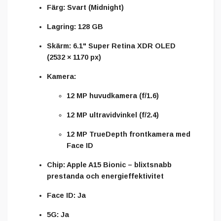
Färg:
Svart (Midnight)
Lagring:
128 GB
Skärm:
6.1" Super Retina XDR OLED
(2532 × 1170 px)
Kamera:
12 MP huvudkamera (f/1.6)
12 MP ultravidvinkel (f/2.4)
12 MP TrueDepth frontkamera med
Face ID
Chip:
Apple A15 Bionic – blixtsnabb
prestanda och energieffektivitet
Face ID:
Ja
5G:
Ja