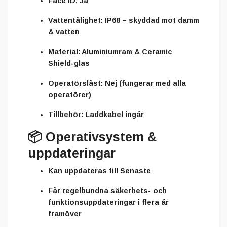
Face ID:
Ja
Vattentålighet:
IP68 – skyddad mot damm
& vatten
Material:
Aluminiumram & Ceramic
Shield-glas
Operatörslåst:
Nej (fungerar med alla
operatörer)
Tillbehör:
Laddkabel ingår
📦
Operativsystem &
uppdateringar
Kan uppdateras till Senaste
Får regelbundna säkerhets- och
funktionsuppdateringar i flera år
framöver