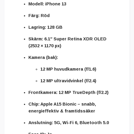
Modell:
iPhone 13
Färg:
Röd
Lagring:
128 GB
Skärm:
6.1″ Super Retina XDR OLED
(2532 × 1170 px)
Kamera (bak):
12 MP huvudkamera (f/1.6)
12 MP ultravidvinkel (f/2.4)
Frontkamera:
12 MP TrueDepth (f/2.2)
Chip:
Apple A15 Bionic – snabb,
energieffektiv & framtidssäker
Anslutning:
5G, Wi-Fi 6, Bluetooth 5.0