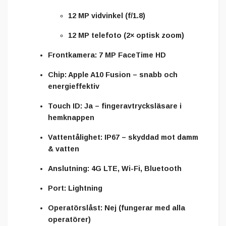
12 MP vidvinkel (f/1.8)
12 MP telefoto (2× optisk zoom)
Frontkamera:
7 MP FaceTime HD
Chip:
Apple A10 Fusion – snabb och
energieffektiv
Touch ID:
Ja – fingeravtrycksläsare i
hemknappen
Vattentålighet:
IP67 – skyddad mot damm
& vatten
Anslutning:
4G LTE, Wi-Fi, Bluetooth
Port:
Lightning
Operatörslåst:
Nej (fungerar med alla
operatörer)