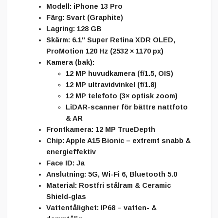
Modell:
iPhone 13 Pro
Färg:
Svart (Graphite)
Lagring:
128 GB
Skärm:
6.1″ Super Retina XDR OLED,
ProMotion 120 Hz (2532 × 1170 px)
Kamera (bak):
12 MP huvudkamera (f/1.5, OIS)
12 MP ultravidvinkel (f/1.8)
12 MP telefoto (3× optisk zoom)
LiDAR-scanner för bättre nattfoto
& AR
Frontkamera:
12 MP TrueDepth
Chip:
Apple A15 Bionic – extremt snabb &
energieffektiv
Face ID:
Ja
Anslutning:
5G, Wi-Fi 6, Bluetooth 5.0
Material:
Rostfri stålram & Ceramic
Shield-glas
Vattentålighet:
IP68 – vatten- &