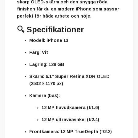
skarp OLED-skärm och den snygga röda
finishen får du en modern iPhone som passar
perfekt för både arbete och nöje.
🔍
Specifikationer
Modell:
iPhone 13
Färg:
Vit
Lagring:
128 GB
Skärm:
6.1″ Super Retina XDR OLED
(2532 × 1170 px)
Kamera (bak):
12 MP huvudkamera (f/1.6)
12 MP ultravidvinkel (f/2.4)
Frontkamera:
12 MP TrueDepth (f/2.2)