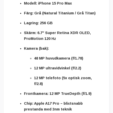
Modell:
iPhone 15 Pro Max
Färg:
Grå (Natural Titanium / Grå Titan)
Lagring:
256 GB
Skärm:
6.7″ Super Retina XDR OLED,
ProMotion 120 Hz
Kamera (bak):
48 MP huvudkamera (f/1.78)
12 MP ultravidvinkel (f/2.2)
12 MP telefoto (5x optisk zoom,
f/2.8)
Frontkamera:
12 MP TrueDepth (f/1.9)
Chip:
Apple A17 Pro – blixtsnabb
prestanda med 3nm teknik