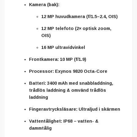
Kamera (bak):
12 MP huvudkamera (f/1.5–2.4, OIS)
12 MP telefoto (2× optisk zoom,
OIS)
16 MP ultravidvinkel
Frontkamera:
10 MP (f/1.9)
Processor:
Exynos 9820 Octa-Core
Batteri:
3400 mAh med snabbladdning,
trådlös laddning & omvänd trådlös
laddning
Fingeravtrycksläsare:
Ultraljud i skärmen
Vattentålighet:
IP68 – vatten- &
dammtålig