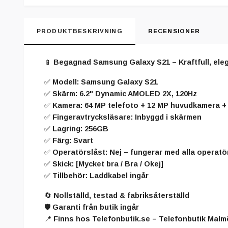
PRODUKTBESKRIVNING
RECENSIONER
📱
Begagnad Samsung Galaxy S21 – Kraftfull, eleg
✅ Modell: Samsung Galaxy S21
✅ Skärm: 6.2" Dynamic AMOLED 2X, 120Hz
✅ Kamera: 64 MP telefoto + 12 MP huvudkamera + 
✅ Fingeravtrycksläsare: Inbyggd i skärmen
✅ Lagring: 256GB
✅ Färg: Svart
✅ Operatörslåst: Nej – fungerar med alla operatö
✅ Skick: [Mycket bra / Bra / Okej]
✅ Tillbehör: Laddkabel ingår
🔄 Nollställd, testad & fabriksåterställd
🛡️ Garanti från butik ingår
📍 Finns hos Telefonbutik.se – Telefonbutik Malm