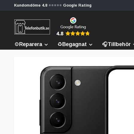
Kundomdöme 4.8 ⭐⭐⭐⭐⭐ Google Rating
⚙️Reparera
♻️Begagnat
🎧Tillbehör