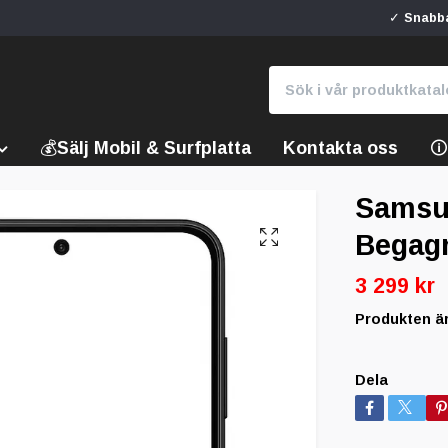
✓ Snabba
💰Sälj Mobil & Surfplatta
Kontakta oss

Samsu
Begag
3 299 kr
Produkten är t
Dela