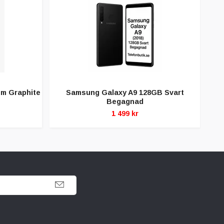
m Graphite
Samsung Galaxy A9 128GB Svart
Sa
Begagnad
1 499 kr