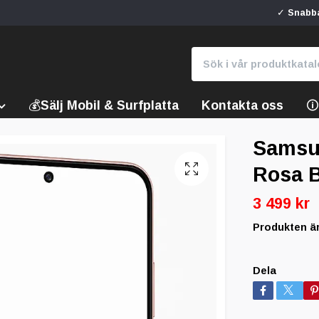
✓ Snabba
💰Sälj Mobil & Surfplatta
Kontakta oss

Samsu
Rosa 
3 499 kr
Produkten är t
Dela