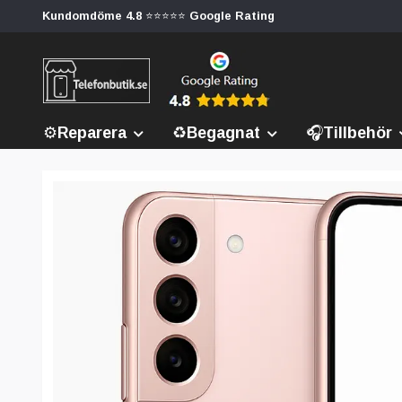
Kundomdöme 4.8 ⭐⭐⭐⭐⭐ Google Rating
⚙️Reparera
♻️Begagnat
🎧Tillbehör