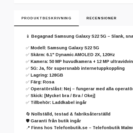
PRODUKTBESKRIVNING
RECENSIONER
📱
Begagnad Samsung Galaxy S22 5G – Slank, sna
✅ Modell: Samsung Galaxy S22 5G
✅ Skärm: 6.1" Dynamic AMOLED 2X, 120Hz
✅ Kamera: 50 MP huvudkamera + 12 MP ultravidvin
✅ 5G: Ja, för supersnabb internetuppkoppling
✅ Lagring: 128GB
✅ Färg: Rosa
✅ Operatörslåst: Nej – fungerar med alla operatö
✅ Skick: [Mycket bra / Bra / Okej]
✅ Tillbehör: Laddkabel ingår
🔄 Nollställd, testad & fabriksåterställd
🛡️ Garanti från butik ingår
📍 Finns hos Telefonbutik.se – Telefonbutik Malm