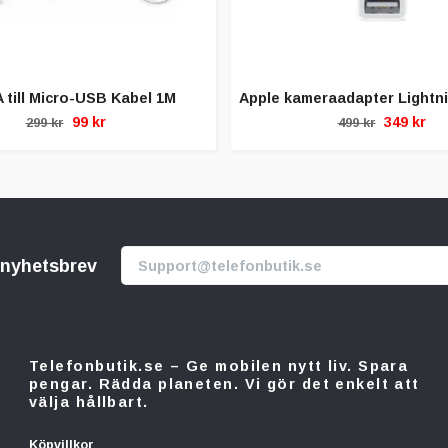
 till Micro-USB Kabel 1M
Apple kameraadapter Lightni
99 kr
349 kr
299 kr
499 kr
r nyhetsbrev
Telefonbutik.se – Ge mobilen nytt liv. Spara
pengar. Rädda planeten. Vi gör det enkelt att
välja hållbart.
Köpvillkor