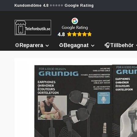
Kundomdöme 4.8 ⭐⭐⭐⭐⭐ Google Rating
⚙️Reparera
♻️Begagnat
🎧Tillbehör