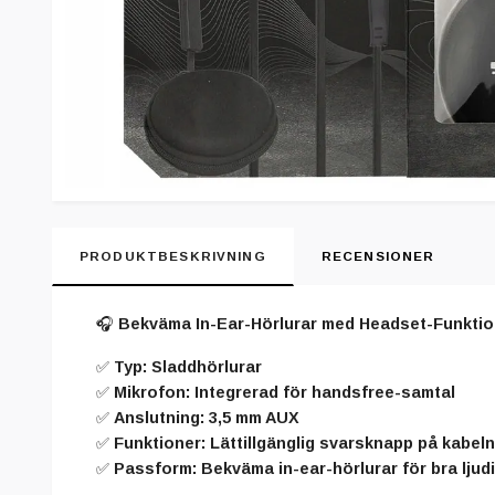
PRODUKTBESKRIVNING
RECENSIONER
🎧
Bekväma In-Ear-Hörlurar med Headset-Funkti
✅
Typ
: Sladdhörlurar
✅
Mikrofon
: Integrerad för handsfree-samtal
✅
Anslutning
: 3,5 mm AUX
✅
Funktioner
: Lättillgänglig svarsknapp på kabeln
✅
Passform
: Bekväma in-ear-hörlurar för bra ljud