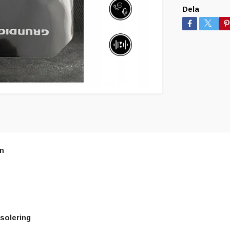
Dela
on
isolering