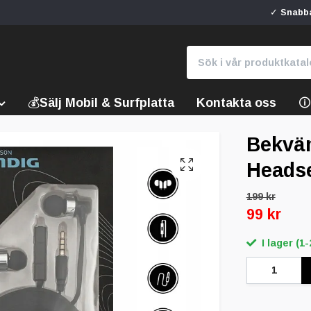
✓ Snabba
💰Sälj Mobil & Surfplatta
Kontakta oss

Bekväm
Headse
199 kr
99 kr
I lager (1-