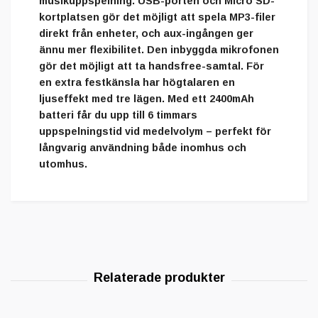
musikuppspelning.
USB-porten
och
Micro SD-
kortplatsen
gör det möjligt att spela MP3-filer
direkt från enheter, och
aux-ingången
ger
ännu mer flexibilitet. Den inbyggda
mikrofonen
gör det möjligt att ta
handsfree-samtal
. För
en extra festkänsla har högtalaren en
ljuseffekt med tre lägen
. Med ett
2400mAh
batteri
får du upp till
6 timmars
uppspelningstid
vid medelvolym – perfekt för
långvarig användning både inomhus och
utomhus.