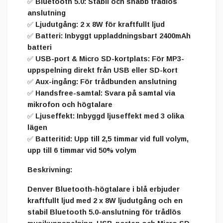
✅
Bluetooth 5.0
: Stabil och snabb trådlös
anslutning
✅
Ljudutgång
: 2 x 8W för kraftfullt ljud
✅
Batteri
: Inbyggt uppladdningsbart 2400mAh
batteri
✅
USB-port & Micro SD-kortplats
: För MP3-
uppspelning direkt från USB eller SD-kort
✅
Aux-ingång
: För trådbunden anslutning
✅
Handsfree-samtal
: Svara på samtal via
mikrofon och högtalare
✅
Ljuseffekt
: Inbyggd ljuseffekt med 3 olika
lägen
✅
Batteritid
: Upp till
2,5 timmar
vid full volym,
upp till
6 timmar
vid 50% volym
Beskrivning:
Denver Bluetooth-högtalare
i
blå
erbjuder
kraftfullt ljud
med
2 x 8W
ljudutgång och en
stabil
Bluetooth 5.0-anslutning
för trådlös