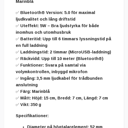
Marinblå
✅
Bluetooth® Version
: 5.0 för maximal
ljudkvalitet och lång driftstid
✅
Uteffekt
: 5W – Bra ljudstyrka för både
inomhus och utomhusbruk
✅
Batteritid
: Upp till 6 timmars lyssningstid på
en full laddning
✅
Laddningstid
: 2 timmar (MicroUSB-laddning)
✅
Räckvidd
: Upp till 10 meter (Bluetooth®)
✅
Funktioner
: Svara på samtal via
volymkontrollen, inbyggd mikrofon
✅
Ingång
: 3,5 mm ljudkabel för trådbunden
anslutning
✅
Färg
: Marinblå
✅
Mått
: Höjd: 15 cm, Bredd: 7 cm, Längd: 7 cm
✅
Vikt
: 350 g
Specifikationer
:
Diameter på högtalarelement
: 52 mm