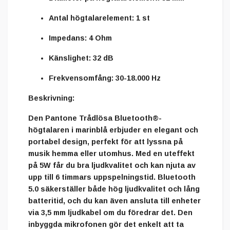
Antal högtalarelement
: 1 st
Impedans
: 4 Ohm
Känslighet
: 32 dB
Frekvensomfång
: 30-18.000 Hz
Beskrivning:
Den
Pantone Trådlösa Bluetooth®-
högtalaren
i
marinblå
erbjuder en elegant och
portabel design, perfekt för att lyssna på
musik hemma eller utomhus. Med en
uteffekt
på 5W
får du bra ljudkvalitet och kan njuta av
upp till
6 timmars uppspelningstid
.
Bluetooth
5.0
säkerställer både hög ljudkvalitet och lång
batteritid, och du kan även ansluta till enheter
via
3,5 mm ljudkabel
om du föredrar det. Den
inbyggda
mikrofonen
gör det enkelt att ta