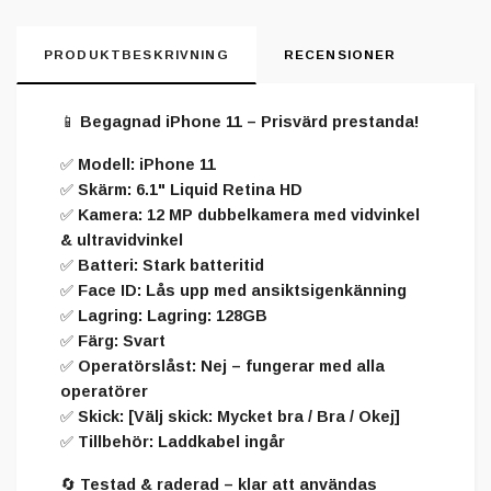
PRODUKTBESKRIVNING
RECENSIONER
📱
Begagnad iPhone 11 – Prisvärd prestanda!
✅
Modell:
iPhone 11
✅
Skärm:
6.1" Liquid Retina HD
✅
Kamera:
12 MP dubbelkamera med vidvinkel
& ultravidvinkel
✅
Batteri:
Stark batteritid
✅
Face ID:
Lås upp med ansiktsigenkänning
✅
Lagring:
Lagring: 128GB
✅
Färg:
Svart
✅
Operatörslåst:
Nej – fungerar med alla
operatörer
✅
Skick:
[Välj skick: Mycket bra / Bra / Okej]
✅
Tillbehör:
Laddkabel ingår
🔄
Testad & raderad
– klar att användas