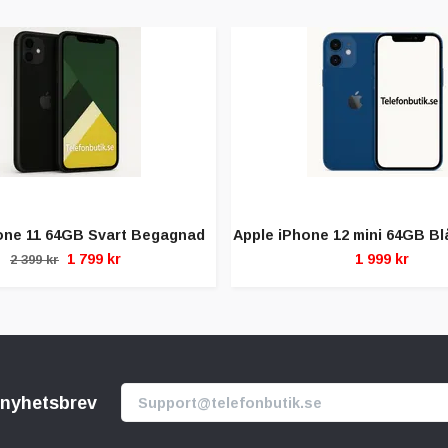
one 11 64GB Svart Begagnad
Apple iPhone 12 mini 64GB B
1 799 kr
1 999 kr
2 399 kr
r nyhetsbrev