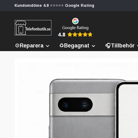
Kundomdöme 4.8 ⭐⭐⭐⭐⭐ Google Rating
⚙️Reparera
♻️Begagnat
🎧Tillbehör