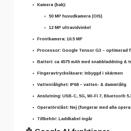
Kamera (bak):
50 MP huvudkamera (OIS)
12 MP ultravidvinkel
Frontkamera:
10.5 MP
Processor:
Google Tensor G3 – optimerad fö
Batteri:
ca 4575 mAh med snabbladdning & tr
Fingeravtrycksläsare:
Inbyggd i skärmen
Vattentålighet:
IP68 – vatten- & dammtålig
Anslutning:
USB-C, 5G, Wi-Fi 7, Bluetooth 5.
Operatörslåst:
Nej (fungerar med alla opera
Tillbehör:
Laddkabel ingår