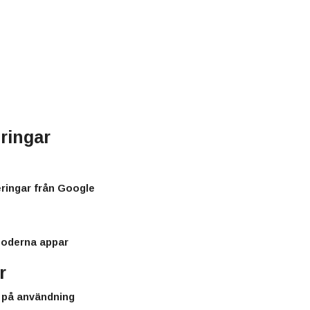
ringar
eringar från Google
 moderna appar
r
n på användning