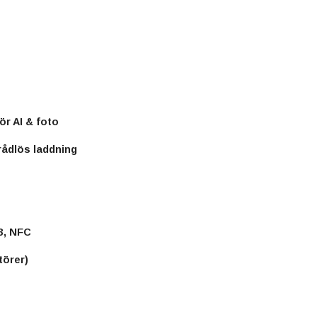
r AI & foto
ådlös laddning
3, NFC
törer)