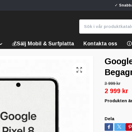
✓ Snabba
💰Sälj Mobil & Surfplatta
Kontakta oss

Google
Begag
3 999 kr
2 999 kr
Produkten är t
Dela