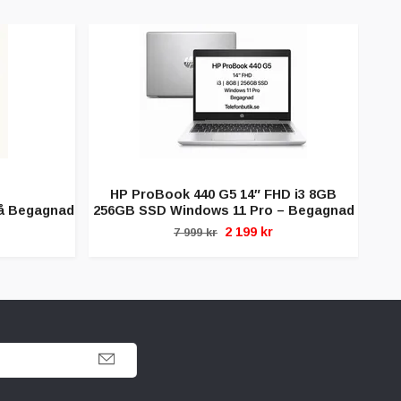
HP ProBook 440 G5 14″ FHD i3 8GB
A
lå Begagnad
256GB SSD Windows 11 Pro – Begagnad
2 199 kr
7 999 kr