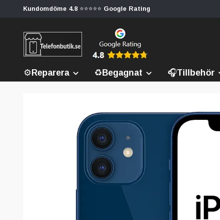
Kundomdöme 4.8 ⭐⭐⭐⭐⭐ Google Rating
⚙️Reparera
♻️Begagnat
🎧Tillbehör