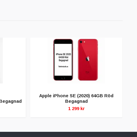
Apple iPhone SE (2020) 64GB Röd
A
 Begagnad
Begagnad
1 299 kr