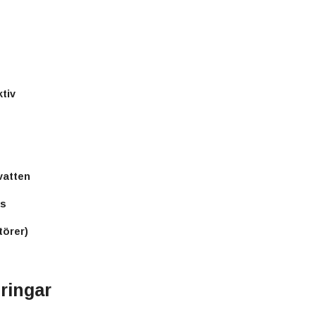
tiv
vatten
as
törer)
ringar