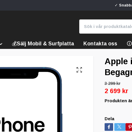
✓ Snabba
💰Sälj Mobil & Surfplatta
Kontakta oss

Apple 
Begag
3 299 kr
2 699 kr
Produkten är t
Dela