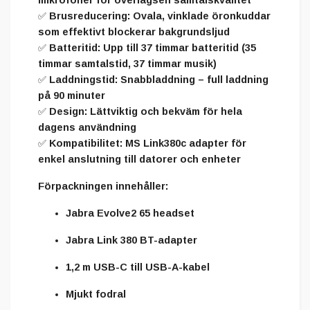
mikrofoner för överlägsen samtalskvalitet
✅
Brusreducering
: Ovala, vinklade öronkuddar
som effektivt blockerar bakgrundsljud
✅
Batteritid
: Upp till 37 timmar batteritid (35
timmar samtalstid, 37 timmar musik)
✅
Laddningstid
: Snabbladdning – full laddning
på 90 minuter
✅
Design
: Lättviktig och bekväm för hela
dagens användning
✅
Kompatibilitet
: MS Link380c adapter för
enkel anslutning till datorer och enheter
Förpackningen innehåller
:
Jabra Evolve2 65 headset
Jabra Link 380 BT-adapter
1,2 m USB-C till USB-A-kabel
Mjukt fodral