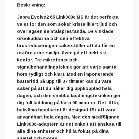
Beskrivning:
Jabra Evolve2 65 Link380c MS
är det perfekta
valet för den som söker
kristallklart ljud
och
överlägsen samtalsprestanda
. De
vinklade
öronkuddarna
och den effektiva
brusreduceringen
säkerställer att du får en
ostörd arbetsmiljö, även på ett hektiskt
kontor.
Tre mikrofoner
och
signalbehandlingsteknik
gör att varje samtal
hörs tydligt och klart. Med en imponerande
batteritid på upp till 37 timmar
kan du vara
säker på att du håller dig uppkopplad hela
dagen, och den snabba laddningstekniken ger
dig full laddning på bara
90 minuter
. Det lätta,
bekväma headsetet är designat för att vara
användbart hela dagen. Med den medföljande
Link380c-adaptern
är det enkelt att ansluta till
alla dina enheter och hålla fokus på dina
samtal och möten.