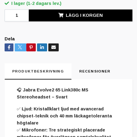
I lager (1-2 dagars lev.)
LÄGG I KORGEN
Dela
PRODUKTBESKRIVNING
RECENSIONER
🎧
Jabra Evolve2 65 Link380c MS
Stereoheadset – Svart
✅
Ljud
: Kristallklart ljud med avancerad
chipset-teknik och 40 mm läckagetoleranta
högtalare
✅
Mikrofoner
: Tre strategiskt placerade