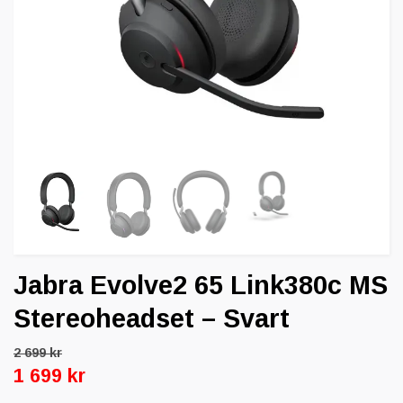
Jabra Evolve2 65 Link380c MS
Stereoheadset – Svart
2 699 kr
1 699 kr