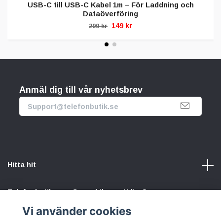
USB-C till USB-C Kabel 1m – För Laddning och
Dataöverföring
149 kr
299 kr
Anmäl dig till vår nyhetsbrev
Hitta hit
Telefonbutik.se – Ge mobilen nytt liv. Spara pengar.
Rädda planeten. Vi gör det enkelt att välja hållbart.
Vi använder cookies