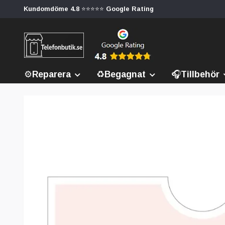
Kundomdöme 4.8 ⭐⭐⭐⭐⭐ Google Rating
⚙️Reparera
♻️Begagnat
🎧Tillbehör