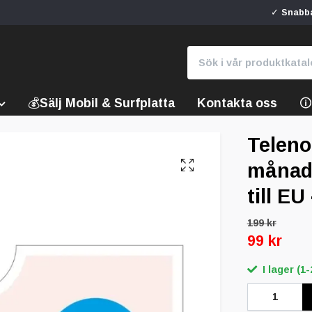
✓ Snabba
💰Sälj Mobil & Surfplatta
Kontakta oss

Teleno
månad 
till EU
199 kr
99 kr
I lager (1-