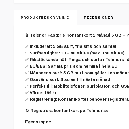
PRODUKTBESKRIVNING
RECENSIONER
📱
Telenor Fastpris Kontantkort 1 Månad 5 GB – P
✅
Inkluderar
: 5 GB surf, fria sms och samtal
✅
Surfhastighet
: 10 – 40 Mbit/s (max. 150 Mbit/s)
✅
Rikstäckande nät
: Ringa och surfa i Telenors n
✅
EU/EES
: Samma pris som hemma i hela EU
✅
Månadens surf
: 5 GB surf som gäller i en måna
✅
Oanvänd surf
: Sparas till nästa månad
✅
Perfekt till
: Mobiltelefoner, surfplattor, och G
✅
Värde
: 199 kr
✅
Registrering
: Kontantkortet behöver registrer
🔄
Registrera kontantkort
på Telenor.se
Egenskaper: