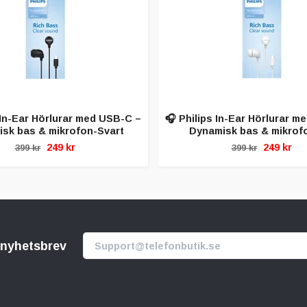
 In-Ear Hörlurar med USB-C –
🎧 Philips In-Ear Hörlurar 
sk bas & mikrofon-Svart
Dynamisk bas & mikrofo
249 kr
249 kr
399 kr
399 kr
r nyhetsbrev