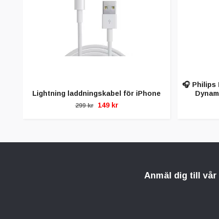
🎧 Philips
Lightning laddningskabel för iPhone
Dynami
149 kr
299 kr
Anmäl dig till vå