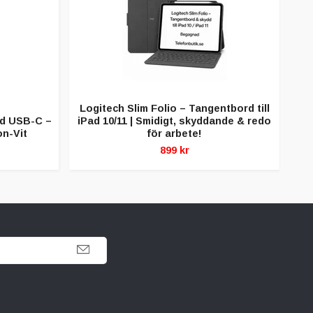
Logitech Slim Folio – Tangentbord till
med USB-C –
iPad 10/11 | Smidigt, skyddande & redo
Del
n-Vit
för arbete!
899 kr