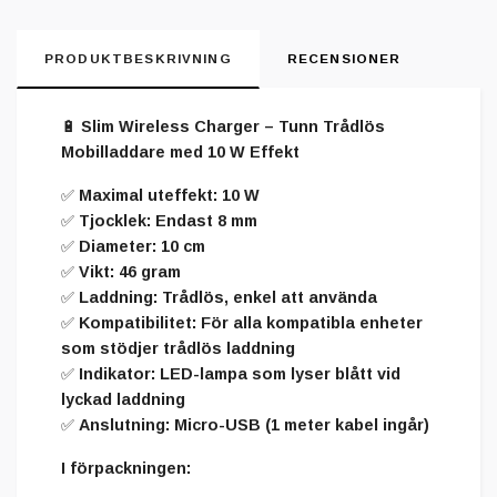
PRODUKTBESKRIVNING
RECENSIONER
🔋
Slim Wireless Charger – Tunn Trådlös
Mobilladdare med 10 W Effekt
✅
Maximal uteffekt
: 10 W
✅
Tjocklek
: Endast 8 mm
✅
Diameter
: 10 cm
✅
Vikt
: 46 gram
✅
Laddning
: Trådlös, enkel att använda
✅
Kompatibilitet
: För alla kompatibla enheter
som stödjer trådlös laddning
✅
Indikator
: LED-lampa som lyser blått vid
lyckad laddning
✅
Anslutning
: Micro-USB (1 meter kabel ingår)
I förpackningen
: