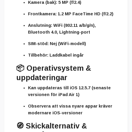
Kamera (bak):
5 MP (f/2.4)
Frontkamera:
1.2 MP FaceTime HD (f/2.2)
Anslutning:
WiFi (802.11 a/b/g/n),
Bluetooth 4.0, Lightning-port
SIM-stöd:
Nej (WiFi-modell)
Tillbehör:
Laddkabel ingår
📦
Operativsystem &
uppdateringar
Kan uppdateras till
iOS 12.5.7
(senaste
versionen för iPad Air 1)
Observera att vissa nyare appar kräver
modernare iOS-versioner
🧭
Skickalternativ &