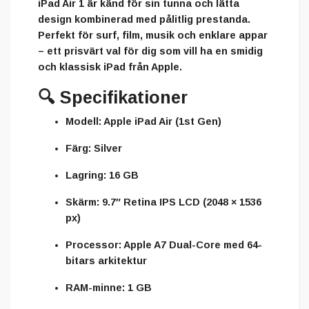
iPad Air 1 är känd för sin tunna och lätta
design kombinerad med pålitlig prestanda.
Perfekt för surf, film, musik och enklare appar
– ett prisvärt val för dig som vill ha en smidig
och klassisk iPad från Apple.
🔍
Specifikationer
Modell:
Apple iPad Air (1st Gen)
Färg:
Silver
Lagring:
16 GB
Skärm:
9.7″ Retina IPS LCD (2048 × 1536
px)
Processor:
Apple A7 Dual-Core med 64-
bitars arkitektur
RAM-minne:
1 GB