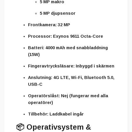
5 MP makro
5 MP djupsensor
Frontkamera:
32 MP
Processor:
Exynos 9611 Octa-Core
Batteri:
4000 mAh med snabbladdning
(15W)
Fingeravtrycksläsare:
Inbyggd i skärmen
Anslutning:
4G LTE, Wi-Fi, Bluetooth 5.0,
USB-C
Operatörslåst:
Nej (fungerar med alla
operatörer)
Tillbehör:
Laddkabel ingår
📦
Operativsystem &