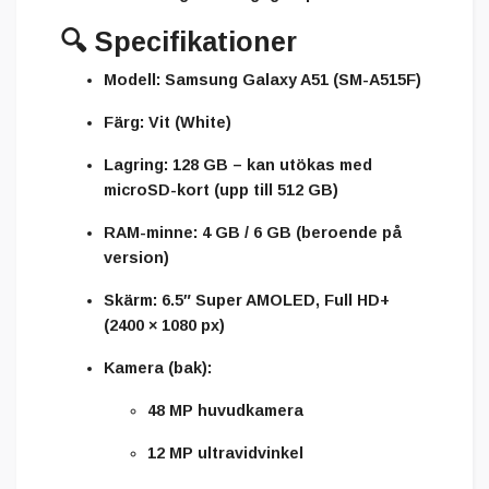
🔍
Specifikationer
Modell:
Samsung Galaxy A51 (SM-A515F)
Färg:
Vit (White)
Lagring:
128 GB – kan utökas med
microSD-kort (upp till 512 GB)
RAM-minne:
4 GB / 6 GB (beroende på
version)
Skärm:
6.5″ Super AMOLED, Full HD+
(2400 × 1080 px)
Kamera (bak):
48 MP huvudkamera
12 MP ultravidvinkel